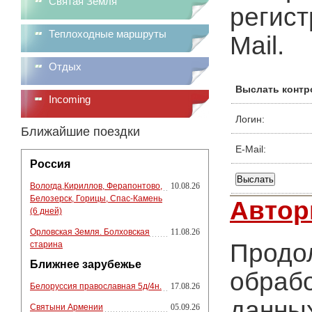
Святая Земля
регист
Теплоходные маршруты
Mail.
Отдых
Выслать контр
Incoming
Логин:
Ближайшие поездки
E-Mail:
Россия
Вологда,Кириллов, Ферапонтово,
10.08.26
Белозерск, Горицы, Спас-Камень
Автор
(6 дней)
Орловская Земля. Болховская
11.08.26
Продол
старина
Ближнее зарубежье
обрабо
Белоруссия православная 5д/4н.
17.08.26
данных
Святыни Армении
05.09.26