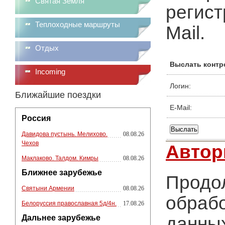
Святая Земля
регист
Теплоходные маршруты
Mail.
Отдых
Выслать контр
Incoming
Логин:
Ближайшие поездки
E-Mail:
Россия
Давидова пустынь. Мелихово.
08.08.26
Чехов
Автор
Маклаково. Талдом. Кимры
08.08.26
Ближнее зарубежье
Продол
Святыни Армении
08.08.26
обрабо
Белоруссия православная 5д/4н.
17.08.26
Дальнее зарубежье
данных