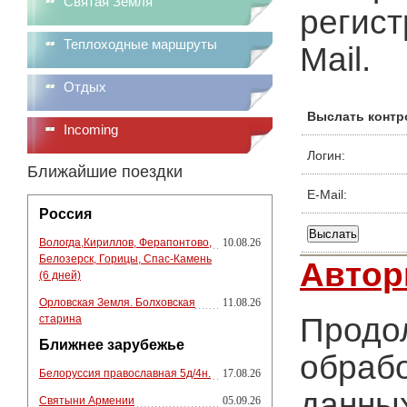
Святая Земля
регист
Теплоходные маршруты
Mail.
Отдых
Выслать контр
Incoming
Логин:
Ближайшие поездки
E-Mail:
Россия
Вологда,Кириллов, Ферапонтово,
10.08.26
Белозерск, Горицы, Спас-Камень
Автор
(6 дней)
Орловская Земля. Болховская
11.08.26
Продол
старина
Ближнее зарубежье
обрабо
Белоруссия православная 5д/4н.
17.08.26
данных
Святыни Армении
05.09.26