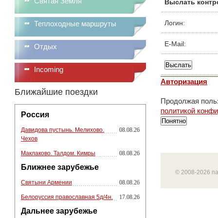
Святая Земля
Выслать контр
Логин:
Теплоходные маршруты
E-Mail:
Отдых
Incoming
Авторизация
Ближайшие поездки
Продолжая польз
политикой конф
Россия
Понятно
Давидова пустынь. Мелихово.
08.08.26
Чехов
Маклаково. Талдом. Кимры
08.08.26
Ближнее зарубежье
© 2008-2026 п
Святыни Армении
08.08.26
Белоруссия православная 5д/4н.
17.08.26
Дальнее зарубежье