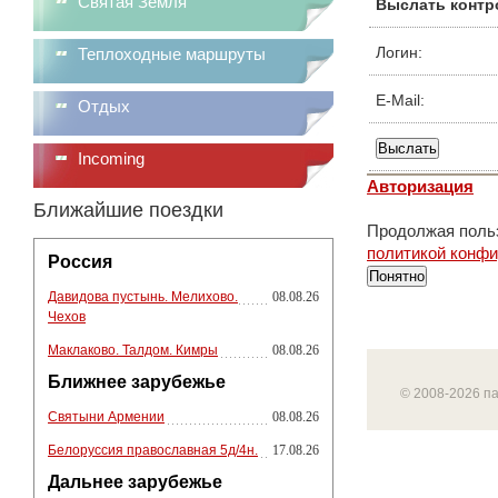
Святая Земля
Выслать контр
Логин:
Теплоходные маршруты
E-Mail:
Отдых
Incoming
Авторизация
Ближайшие поездки
Продолжая польз
политикой конф
Россия
Понятно
Давидова пустынь. Мелихово.
08.08.26
Чехов
Маклаково. Талдом. Кимры
08.08.26
Ближнее зарубежье
© 2008-2026 п
Святыни Армении
08.08.26
Белоруссия православная 5д/4н.
17.08.26
Дальнее зарубежье