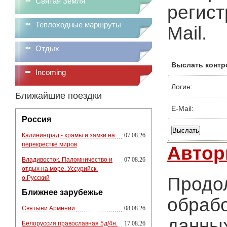
Святая Земля
регист
Теплоходные маршруты
Mail.
Отдых
Выслать контр
Incoming
Логин:
Ближайшие поездки
E-Mail:
Россия
Калининград - храмы и замки на
07.08.26
перекрестке миров
Автор
Владивосток. Паломничество и
07.08.26
отдых на море. Уссурийск.
Продол
о.Русский
Ближнее зарубежье
обрабо
Святыни Армении
08.08.26
данных
Белоруссия православная 5д/4н.
17.08.26