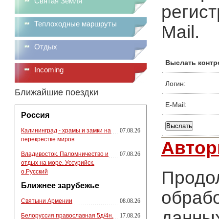
Святая Земля
регист
Теплоходные маршруты
Mail.
Отдых
Выслать контр
Incoming
Логин:
Ближайшие поездки
E-Mail:
Россия
Калининград - храмы и замки на
07.08.26
перекрестке миров
Автор
Владивосток. Паломничество и
07.08.26
отдых на море. Уссурийск.
Продол
о.Русский
Ближнее зарубежье
обрабо
Святыни Армении
08.08.26
данных
Белоруссия православная 5д/4н.
17.08.26