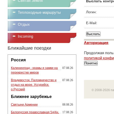
Святая Земля
Выслать контр
Логин:
Теплоходные маршруты
E-Mail:
Отдых
Incoming
Авторизация
Ближайшие поездки
Продолжая польз
политикой конф
Россия
Понятно
Калининград - храмы и замки на
07.08.26
перекрестке миров
Владивосток. Паломничество и
07.08.26
отдых на море. Уссурийск.
о.Русский
© 2008-2026 п
Ближнее зарубежье
Святыни Армении
08.08.26
Белоруссия православная 5д/4н.
17.08.26