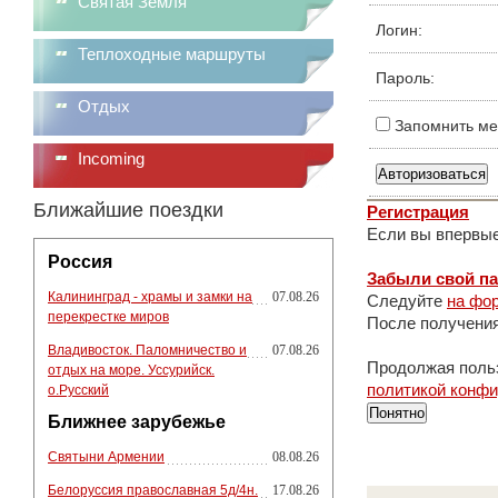
Святая Земля
Логин:
Теплоходные маршруты
Пароль:
Отдых
Запомнить ме
Incoming
Ближайшие поездки
Регистрация
Если вы впервые
Россия
Забыли свой п
Калининград - храмы и замки на
07.08.26
Следуйте
на фор
перекрестке миров
После получения
Владивосток. Паломничество и
07.08.26
Продолжая польз
отдых на море. Уссурийск.
политикой конф
о.Русский
Понятно
Ближнее зарубежье
Святыни Армении
08.08.26
Белоруссия православная 5д/4н.
17.08.26