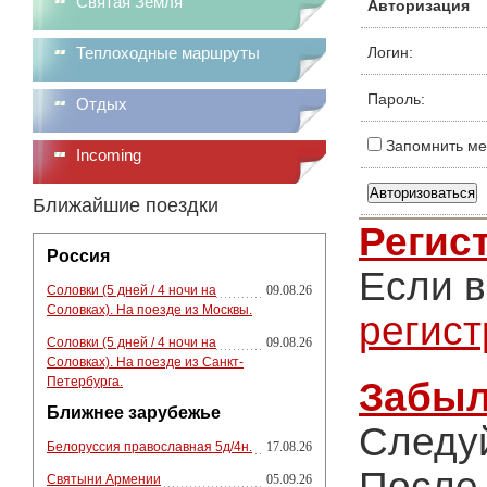
Святая Земля
Авторизация
Теплоходные маршруты
Логин:
Пароль:
Отдых
Запомнить ме
Incoming
Ближайшие поездки
Регис
Россия
Если в
Соловки (5 дней / 4 ночи на
09.08.26
Соловках). На поезде из Москвы.
регис
Соловки (5 дней / 4 ночи на
09.08.26
Соловках). На поезде из Санкт-
Петербурга.
Забыл
Ближнее зарубежье
Следу
Белоруссия православная 5д/4н.
17.08.26
После 
Святыни Армении
05.09.26