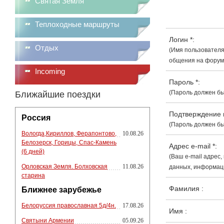
Святая Земля
Теплоходные маршруты
Логин
*
:
Отдых
(Имя пользователя
общения на форуме
Incoming
Пароль
*
:
(Пароль должен бы
Ближайшие поездки
Подтверждение
Россия
(Пароль должен бы
Вологда,Кириллов, Ферапонтово,
10.08.26
Белозерск, Горицы, Спас-Камень
Адрес e-mail
*
:
(6 дней)
(Ваш e-mail адрес
Орловская Земля. Болховская
11.08.26
данных, информации
старина
Фамилия
:
Ближнее зарубежье
Белоруссия православная 5д/4н.
17.08.26
Имя
:
Святыни Армении
05.09.26