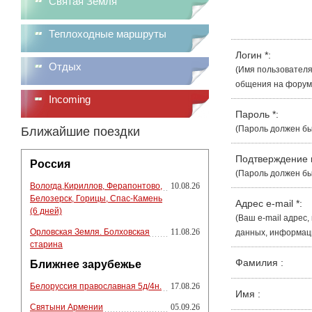
Святая Земля
Теплоходные маршруты
Логин
*
:
Отдых
(Имя пользователя
общения на форуме
Incoming
Пароль
*
:
(Пароль должен бы
Ближайшие поездки
Подтверждение
Россия
(Пароль должен бы
Вологда,Кириллов, Ферапонтово,
10.08.26
Белозерск, Горицы, Спас-Камень
Адрес e-mail
*
:
(6 дней)
(Ваш e-mail адрес
Орловская Земля. Болховская
11.08.26
данных, информации
старина
Фамилия
:
Ближнее зарубежье
Белоруссия православная 5д/4н.
17.08.26
Имя
:
Святыни Армении
05.09.26