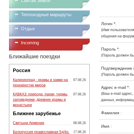
Святая Земля
Теплоходные маршруты
Логин
*
:
Отдых
(Имя пользователя
общения на форуме
Incoming
Пароль
*
:
(Пароль должен бы
Ближайшие поездки
Подтверждение
Россия
(Пароль должен бы
Калининград - храмы и замки на
07.08.26
перекрестке миров
Адрес e-mail
*
:
(Ваш e-mail адрес
КАВКАЗ: природа, парки, термы,
07.08.26
заповедники, древние храмы и
данных, информации
монастыри
Фамилия
:
Ближнее зарубежье
Святыни Армении
08.08.26
Имя
:
Белоруссия православная 5д/4н.
17.08.26