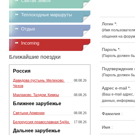
Святая Земля
Теплоходные маршруты
Логин
*
:
Отдых
(Имя пользователя
общения на форуме
Incoming
Пароль
*
:
(Пароль должен бы
Ближайшие поездки
Подтверждение
Россия
(Пароль должен бы
Давидова пустынь. Мелихово.
08.08.26
Чехов
Адрес e-mail
*
:
(Ваш e-mail адрес
Маклаково. Талдом. Кимры
08.08.26
данных, информации
Ближнее зарубежье
Святыни Армении
08.08.26
Фамилия
:
Белоруссия православная 5д/4н.
17.08.26
Имя
:
Дальнее зарубежье