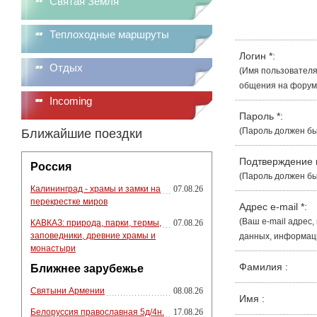
Святая Земля
Теплоходные маршруты
Логин
*
:
Отдых
(Имя пользователя
общения на форуме
Incoming
Пароль
*
:
(Пароль должен бы
Ближайшие поездки
Подтверждение
Россия
(Пароль должен бы
Калининград - храмы и замки на
07.08.26
перекрестке миров
Адрес e-mail
*
:
(Ваш e-mail адрес
КАВКАЗ: природа, парки, термы,
07.08.26
заповедники, древние храмы и
данных, информации
монастыри
Фамилия
:
Ближнее зарубежье
Святыни Армении
08.08.26
Имя
:
Белоруссия православная 5д/4н.
17.08.26