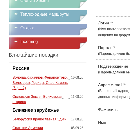
Святая Земля
Теплоходные маршруты
Логин
*
:
Отдых
(Имя пользователя
общения на форуме
Incoming
Пароль
*
:
(Пароль должен бы
Ближайшие поездки
Подтверждение
Россия
(Пароль должен бы
Вологда,Кириллов, Ферапонтово,
10.08.26
Белозерск, Горицы, Спас-Камень
Адрес e-mail
*
:
(6 дней)
(Ваш e-mail адрес
Орловская Земля. Болховская
11.08.26
данных, информации
старина
Фамилия
:
Ближнее зарубежье
Белоруссия православная 5д/4н.
17.08.26
Имя
:
Святыни Армении
05.09.26