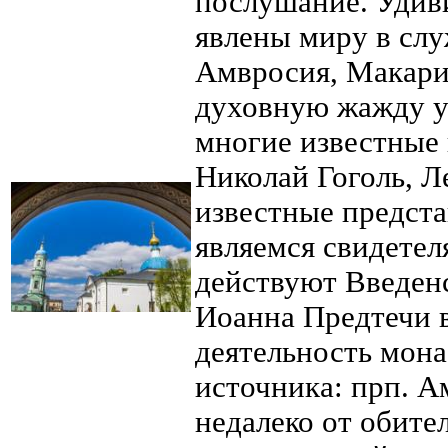
послушание. Удив
явлены миру в сл
Амвросия, Макари
духовную жажду у 
многие известные 
Николай Гоголь, Л
известные предст
являемся свидетел
действуют Введен
Иоанна Предтечи в
деятельность мон
источника: прп. А
недалеко от обител