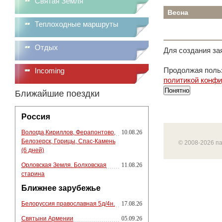
Святая Земля
Весна
Теплоходные маршруты
Отдых
Для создания за
Продолжая польз
Incoming
политикой конф
Понятно
Ближайшие поездки
Россия
Вологда,Кириллов, Ферапонтово,
10.08.26
Белозерск, Горицы, Спас-Камень
© 2008-2026 п
(6 дней)
Орловская Земля. Болховская
11.08.26
старина
Ближнее зарубежье
Белоруссия православная 5д/4н.
17.08.26
Святыни Армении
05.09.26