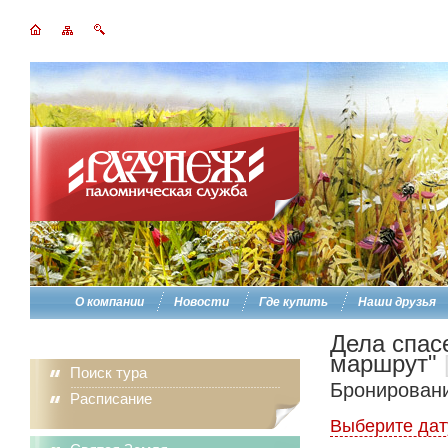
О компании
Новости
Где купить
Наши друзья
Дела спас
маршрут"
Поиск тура
Бронировани
Расписание
Выберите дат