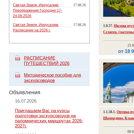
Святая Земля. Иерусалим.
17.08.26
Преображение Господне 17-
24.08.2026
Святая Земля. Иерусалим.
17.08.26
1.0.57.
Нилова пус
Расписание на 2026 г.
Селигер. (ласточк
25.0
от 18 
РАСПИСАНИЕ
ПУТЕШЕСТВИЙ 2026
Методическое пособие для
экскурсоводов
Объявления
16.07.2026
Приглашаем Вас на курсы
1.1.58.1.
Оптина пу
подготовки экскурсоводов на
Шамордино. Клыко
паломнических маршрутах 2026-
2027г.
08.0