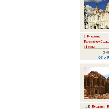
2.
Владимир.
Боголюбово.Сузда
( 1 день)
08.0
от 5 
4.123.
Иордания- Б