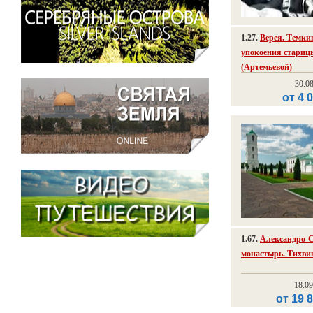
1.27.
Верея. Темкин
упокоения стари
(Артемьевой)
30.0
от 4 
1.67.
Александро-
монастырь. Тихвин
18.0
от 19 