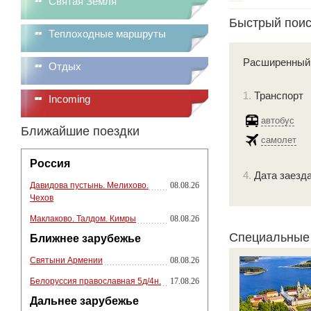
Святая Земля
Быстрый поис
Теплоходные маршруты
Расширенный 
Отдых
1.
Транспорт
Incoming
автобус
Ближайшие поездки
самолет
Россия
4.
Дата заезда
Давидова пустынь. Мелихово.
08.08.26
Чехов
Маклаково. Талдом. Кимры
08.08.26
Специальные
Ближнее зарубежье
Святыни Армении
08.08.26
Белоруссия православная 5д/4н.
17.08.26
Дальнее зарубежье