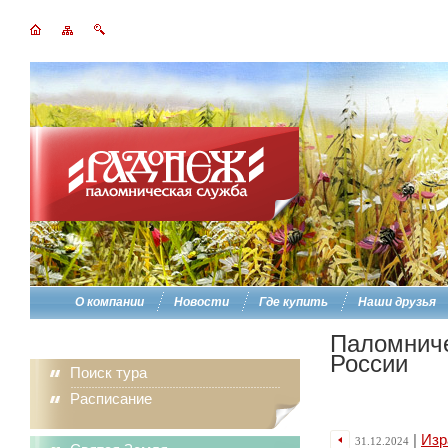
О компании
Новости
Где купить
Наши друзья
Паломниче
России
Поиск тура
Расписание
|
Изр
31.12.2024