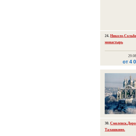
24.
Николо-Сольб
монастырь
29.0
от 4 
30.
Смоленск.Доро
Талашкино.