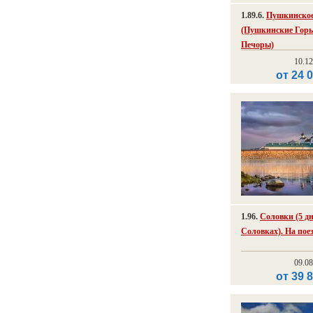
1.89.6.
Пушкинское
(Пушкинские Горы 
Печоры)
10.1
от 24 
1.96.
Соловки (5 дн
Соловках). На пое
09.0
от 39 