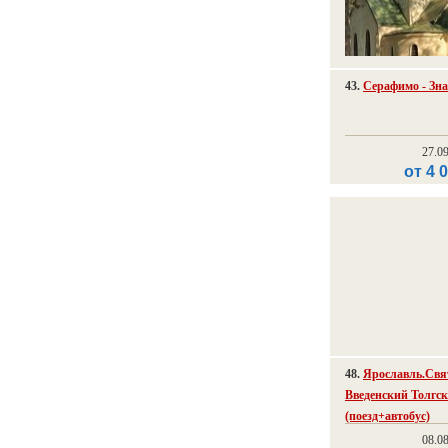
43.
Серафимо - Зна
27.0
от 4 
48.
Ярославль.Свя
Введенский Толгс
(поезд+автобус)
08.0