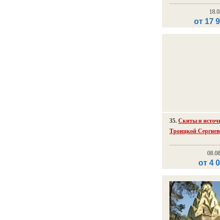
18.0
от 17 
35.
Скиты и источ
Троицкой Сергие
08.0
от 4 