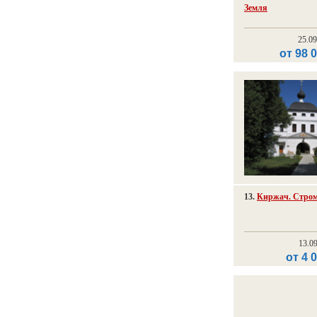
Земля
25.0
от 98 
13.
Киржач. Стро
13.0
от 4 