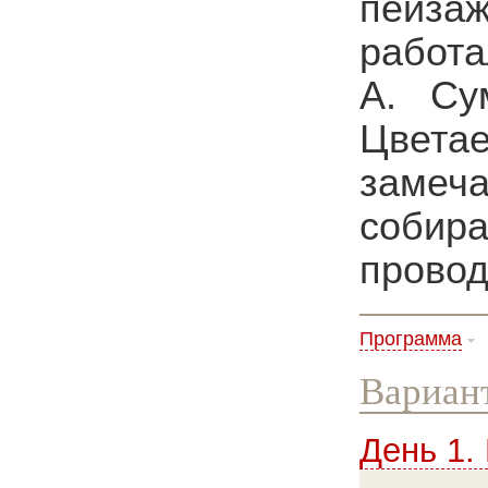
пейзаж
работа
А. Су
Цветае
замеч
собир
провод
Программа
Вариант
День 1.