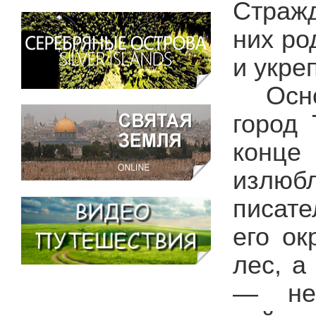
Стражд
них ро
и укре
Осн
город 
конце
излюбл
писате
его ок
лес, а
— не 