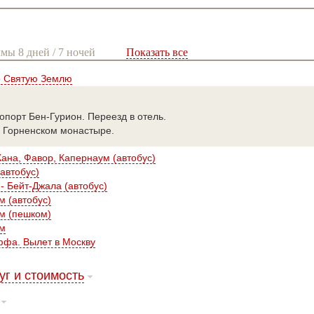
мы 8 дней / 7 ночей
Показать все
о Святую Землю
опорт Бен-Гурион. Переезд в отель.
в Горненском монастыре.
Кана, Фавор, Капернаум (автобус)
(автобус)
- Бейт-Джала (автобус)
м (автобус)
м (пешком)
им
ффа. Вылет в Москву
уг и стоимость