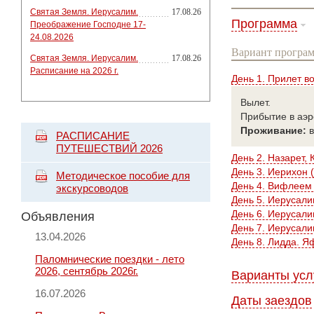
Святая Земля. Иерусалим.
17.08.26
Программа
Преображение Господне 17-
24.08.2026
Вариант програм
Святая Земля. Иерусалим.
17.08.26
Расписание на 2026 г.
День 1. Прилет в
Вылет.
Прибытие в аэр
Проживание:
РАСПИСАНИЕ
ПУТЕШЕСТВИЙ 2026
День 2. Назарет, 
День 3. Иерихон 
Методическое пособие для
День 4. Вифлеем 
экскурсоводов
День 5. Иерусали
День 6. Иерусали
Объявления
День 7. Иерусал
13.04.2026
День 8. Лидда. Я
Паломнические поездки - лето
2026, сентябрь 2026г.
Варианты усл
16.07.2026
Даты заездов