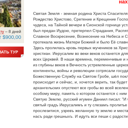
нах
Святая Земля - земная родина Христа Спасител
Рождество Христово, Сретение и Крещение Господ
чудеса, на Тайной вечери в Сионской горнице ус
был предан Иудою, претерпел Страдания, Распят
ту
– 8 дней
Славное Воскресение, Вознесение на Небеса и С
т $900,00
протекала жизнь Матери Божией и было Её славн
Здесь пролилась кровь первых мучеников за Хрис
АТЬ ТУР
христиан. Иерусалим во веки веков останется дл
всех Церквей. В наши времена, переменчивые и 
из глубины веков в Вечность устремленные церко
континенты, войны и революции сотрясали госуда
Божественную Службу на Святом Гробе, шёл покл
происходит и сейчас, и, хочется верить, так будет
архангельских опустеют все гробы во всей вселе
особому миру, память о котором останется с ним н
Святую Землю, русский игумен Даниил писал: "И 
святый градъ Иерусалимъ и ту слезамъ пролитье 
прослезитися, узревъ желанную ту землю и места
насъ ради грешныхъ. И идутъ вси пеши с радости