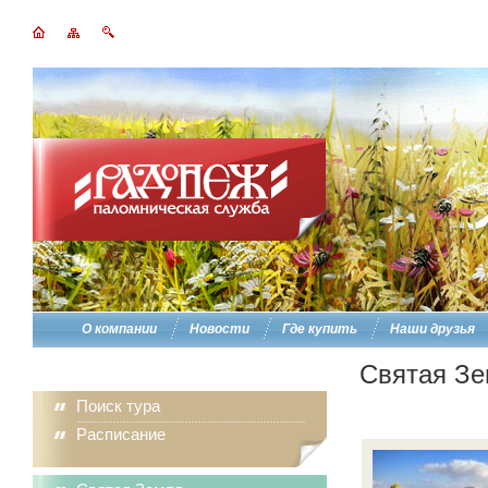
О компании
Новости
Где купить
Наши друзья
Святая Зе
Поиск тура
Расписание