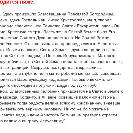
одится ниже.
я. Здесь произошло Благовещение Пресвятой Богородицы,
не, здесь Господь наш Иисус Христос жил, учил, творил
тановил спасительное Таинство Святой Евхаристии, здесь Он
ие, Крестную смерть. Здесь же на Святой Земле было Его
ошествие Святого Духа на апостолов. На Святой Земле
ое Успение. Отсюда вышли на проповедь святые Апостолы.
та. Иными словами, Святая Земля - духовная родина всех
я нас Святым Градом, а Церковь Иерусалимская - Матерью
неустойчивые, на Святой Земле поражают её величественные,
вные традиции. Сокрушались царства, открывались
рства - а в глубине ночи святогробский монах шёл совершать
ониться Царствующему над всеми. Так было веками, так
 до той последней полуночи, когда под звуки труб
нной. Благоговейный паломник прикасается на Святой Земле к
авсегда. Когда-то, в XII веке, совершив паломничество на
бываетъ тогда радость велика всякому христианину, видевше
бываеть отъ верныхъ человекъ. Никто же бо можеть не
 святая видя, идеже Христосъ Богъ нашъ претерпе страсти
ю великою къ граду Иерусалиму".