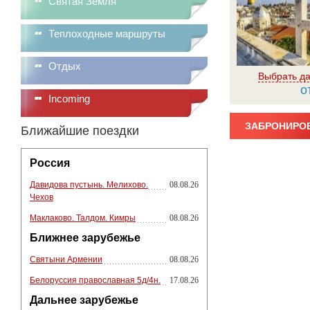
Святая Земля
Теплоходные маршруты
Отдых
Выбрать да
о
Incoming
ЗАБРОНИРОВ
Ближайшие поездки
Россия
Давидова пустынь. Мелихово.
08.08.26
Чехов
Маклаково. Талдом. Кимры
08.08.26
Ближнее зарубежье
Святыни Армении
08.08.26
Белоруссия православная 5д/4н.
17.08.26
Дальнее зарубежье