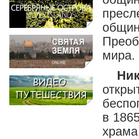
пресл
общи
Преоб
мира.
Ни
откр
беспо
в 186
храма