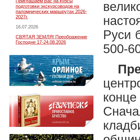
Приглашаем Вас на курсы
велик
подготовки экскурсоводов на
паломнических маршрутах 2026-
насто
2027г.
16.07.2026
Руси 
СВЯТАЯ ЗЕМЛЯ! Преображение
Господне 17-24.08.2026
500-60
Пр
центр
конц
Снач
клад
общин