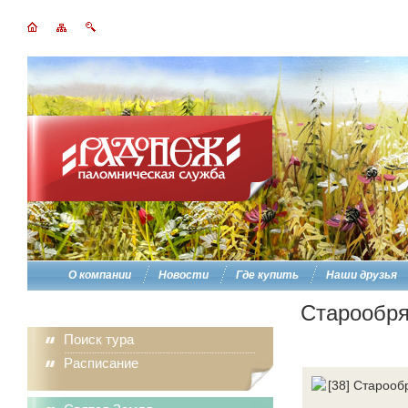
О компании
Новости
Где купить
Наши друзья
Старообря
Поиск тура
Расписание