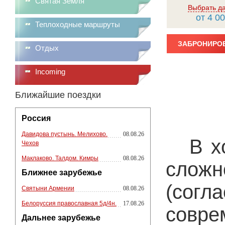
Святая Земля
Выбрать д
от 4 00
Теплоходные маршруты
ЗАБРОНИРОВ
Отдых
Incoming
Ближайшие поездки
Россия
Давидова пустынь. Мелихово.
08.08.26
В х
Чехов
Маклаково. Талдом. Кимры
08.08.26
сложн
Ближнее зарубежье
(согл
Святыни Армении
08.08.26
Белоруссия православная 5д/4н.
17.08.26
совре
Дальнее зарубежье