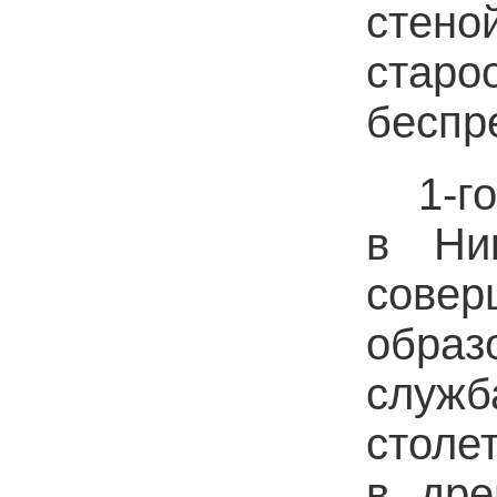
стен
старо
беспр
1-г
в Ник
сове
обра
служб
столе
в дре