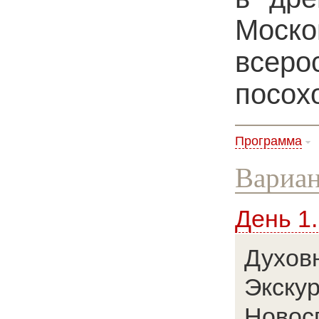
Моск
всеро
посохо
Программа
Вариан
День 1
Духов
Экскур
Новосп