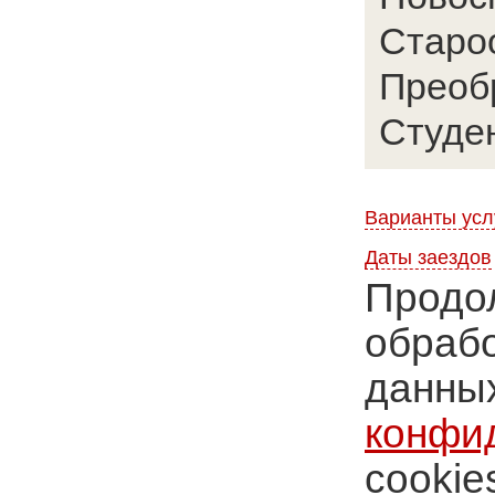
Старо
Преоб
Студе
Варианты усл
Даты заездов
Продол
обрабо
данных
конфи
cookie