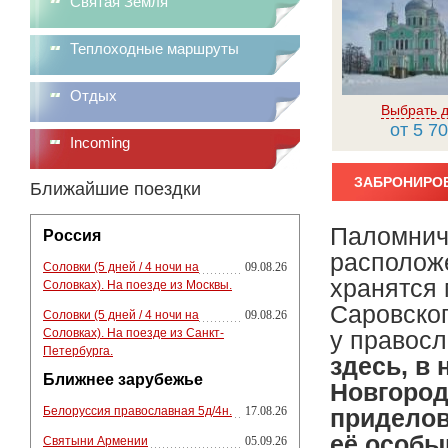
Святая Земля
Теплоходные маршруты
Отдых
Выбрать д
от 5 70
Incoming
ЗАБРОНИРОВ
Ближайшие поездки
Паломниче
Россия
расположе
Соловки (5 дней / 4 ночи на
09.08.26
хранятся
Соловках). На поезде из Москвы.
Саровског
Соловки (5 дней / 4 ночи на
09.08.26
Соловках). На поезде из Санкт-
у правосл
Петербурга.
здесь, в
Ближнее зарубежье
Новгород
Белоруссия православная 5д/4н.
17.08.26
приделов
её особы
Святыни Армении
05.09.26