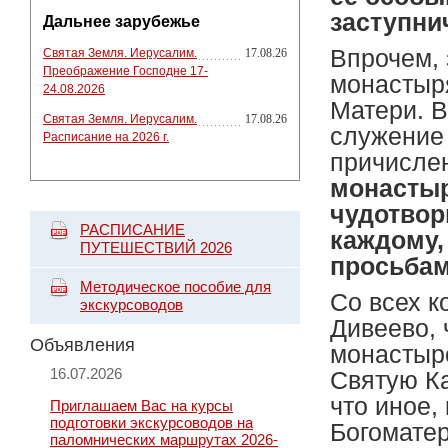
заступни
Дальнее зарубежье
Впрочем,
Святая Земля. Иерусалим.
17.08.26
Преображение Господне 17-
монастыря
24.08.2026
Матери. В
Святая Земля. Иерусалим.
17.08.26
служение
Расписание на 2026 г.
причислен
монастыр
чудотвор
РАСПИСАНИЕ
каждому,
ПУТЕШЕСТВИЙ 2026
просьбам
Методическое пособие для
Со всех к
экскурсоводов
Дивеево, 
Объявления
монастыр
16.07.2026
Святую К
что иное,
Приглашаем Вас на курсы
подготовки экскурсоводов на
Богоматер
паломнических маршрутах 2026-