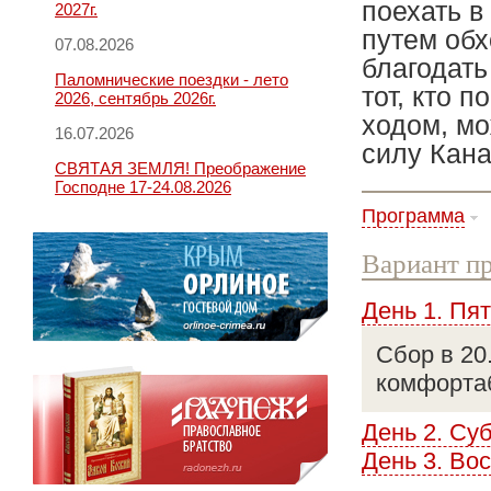
поехать в
2027г.
путем обх
07.08.2026
благодать
Паломнические поездки - лето
тот, кто 
2026, сентябрь 2026г.
ходом, мо
16.07.2026
силу Кана
СВЯТАЯ ЗЕМЛЯ! Преображение
Господне 17-24.08.2026
Программа
Вариант пр
День 1. Пя
Сбор в 20
комфорта
День 2. Су
День 3. Во