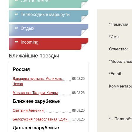
Святая Земля
Теплоходные маршруты
*Фамилия:
Отдых
*Имя:
Incoming
Отчество:
Ближайшие поездки
*Мобильный
Россия
*Email:
Давидова пустынь. Мелихово.
08.08.26
Чехов
Комментар
Маклаково. Талдом. Кимры
08.08.26
Ближнее зарубежье
Святыни Армении
08.08.26
* - Поля об
Белоруссия православная 5д/4н.
17.08.26
Дальнее зарубежье