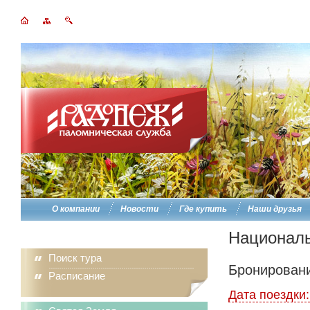
О компании
Новости
Где купить
Наши друзья
Националь
Поиск тура
Бронировани
Расписание
Дата поездки: