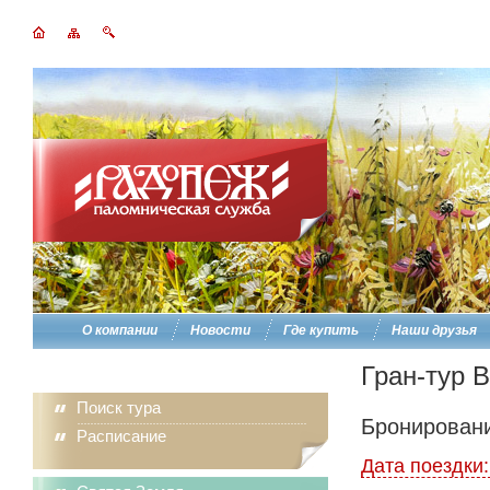
О компании
Новости
Где купить
Наши друзья
Гран-тур 
Поиск тура
Бронировани
Расписание
Дата поездки: