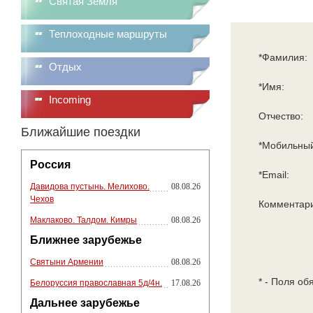
Святая Земля
Теплоходные маршруты
*Фамилия:
Отдых
*Имя:
Incoming
Отчество:
Ближайшие поездки
*Мобильный
Россия
*Email:
Давидова пустынь. Мелихово.
08.08.26
Чехов
Комментар
Маклаково. Талдом. Кимры
08.08.26
Ближнее зарубежье
Святыни Армении
08.08.26
* - Поля об
Белоруссия православная 5д/4н.
17.08.26
Дальнее зарубежье