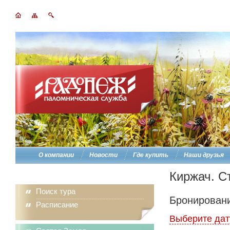
О компании
Новости
Где купить
Наши друзья
Киржач. С
Поиск тура
Бронировани
Расписание
Выберите дат