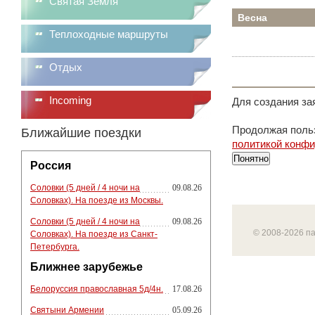
Святая Земля
Весна
Теплоходные маршруты
Отдых
Incoming
Для создания за
Продолжая польз
Ближайшие поездки
политикой конф
Понятно
Россия
Соловки (5 дней / 4 ночи на
09.08.26
Соловках). На поезде из Москвы.
Соловки (5 дней / 4 ночи на
09.08.26
© 2008-2026 п
Соловках). На поезде из Санкт-
Петербурга.
Ближнее зарубежье
Белоруссия православная 5д/4н.
17.08.26
Святыни Армении
05.09.26