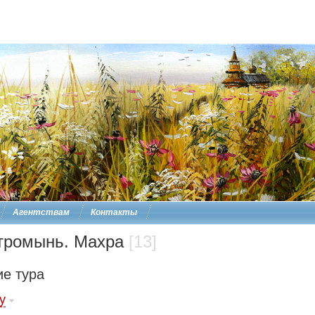
Агентствам
Контакты
тромынь. Махра
[13]
е тура
у