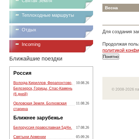
Святая Земля
Весна
Теплоходные маршруты
Отдых
Для создания за
Продолжая польз
Incoming
политикой конф
Понятно
Ближайшие поездки
Россия
Вологда,Кириллов, Ферапонтово,
10.08.26
Белозерск, Горицы, Спас-Камень
© 2008-2026 п
(6 дней)
Орловская Земля. Болховская
11.08.26
старина
Ближнее зарубежье
Белоруссия православная 5д/4н.
17.08.26
Святыни Армении
05.09.26