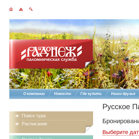
О компании
Новости
Где купить
Наши друзья
Русское П
Поиск тура
Бронировани
Расписание
Выберите дат