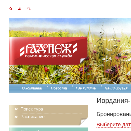
О компании
Новости
Где купить
Наши друзья
Иордания
Поиск тура
Бронировани
Расписание
Выберите дат