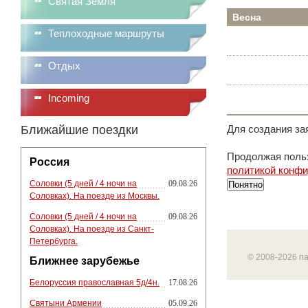
Святая Земля
Весна
Теплоходные маршруты
Отдых
Incoming
Ближайшие поездки
Для создания за
Продолжая польз
Россия
политикой конф
Соловки (5 дней / 4 ночи на
09.08.26
Понятно
Соловках). На поезде из Москвы.
Соловки (5 дней / 4 ночи на
09.08.26
Соловках). На поезде из Санкт-
Петербурга.
© 2008-2026 п
Ближнее зарубежье
Белоруссия православная 5д/4н.
17.08.26
Святыни Армении
05.09.26