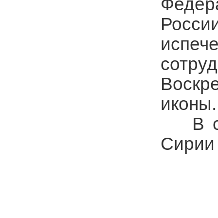
Федер
Росси
испе
сотру
Воскр
иконы
В свя
Сирии