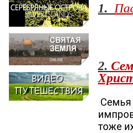
1.
Пас
2.
Сем
Христ
 Семья Муса-Леви любит развлекать детей 
импров
тоже их