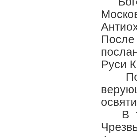
Богос
Моско
Антиох
После
посла
Руси 
По ок
верую
освяти
В тот
Чрезв