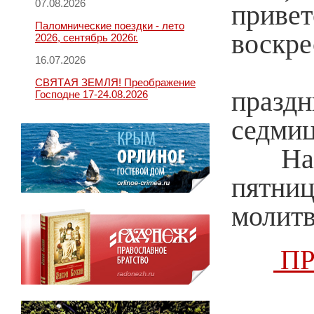
07.08.2026
приве
Паломнические поездки - лето
воскре
2026, сентябрь 2026г.
16.07.2026
Кажд
СВЯТАЯ ЗЕМЛЯ! Преображение
празд
Господне 17-24.08.2026
седмиц
На Св
пятни
молитв
ПР