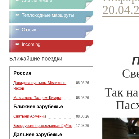
Святая Земля
20.04.
Теплоходные маршруты
Отдых
Incoming
П
Ближайшие поездки
Све
Россия
Давидова пустынь. Мелихово.
08.08.26
Так н
Чехов
Маклаково. Талдом. Кимры
08.08.26
Пас
Ближнее зарубежье
Святыни Армении
08.08.26
Белоруссия православная 5д/4н.
17.08.26
Дальнее зарубежье