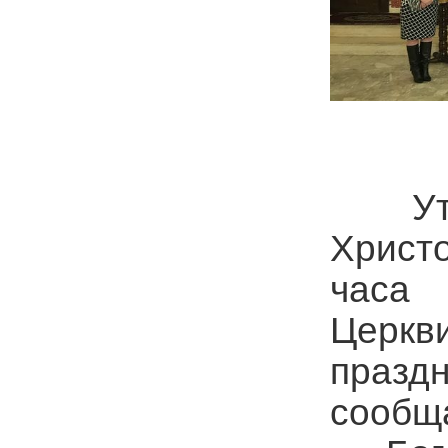
Утром
Христ
часа 
Церкв
праз
сообщ