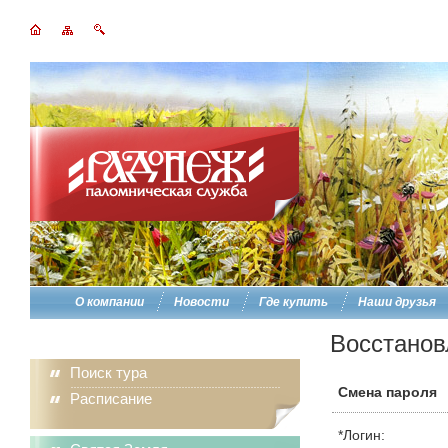
О компании
Новости
Где купить
Наши друзья
Восстанов
Поиск тура
Смена пароля
Расписание
*
Логин: