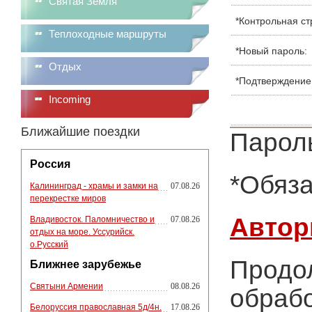
Святая Земля
*
Контрольная ст
Теплоходные маршруты
*
Новый пароль:
Отдых
*
Подтверждение
Incoming
Ближайшие поездки
Пароль
Россия
*
Обяза
Калининград - храмы и замки на
07.08.26
перекрестке миров
Автор
Владивосток. Паломничество и
07.08.26
отдых на море. Уссурийск.
о.Русский
Продол
Ближнее зарубежье
Святыни Армении
08.08.26
обрабо
Белоруссия православная 5д/4н.
17.08.26