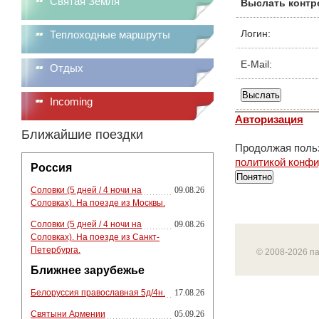
Святая Земля
Выслать контр
Логин:
Теплоходные маршруты
E-Mail:
Отдых
Incoming
Авторизация
Ближайшие поездки
Продолжая польз
политикой конф
Россия
Понятно
Соловки (5 дней / 4 ночи на
09.08.26
Соловках). На поезде из Москвы.
Соловки (5 дней / 4 ночи на
09.08.26
Соловках). На поезде из Санкт-
Петербурга.
© 2008-2026 п
Ближнее зарубежье
Белоруссия православная 5д/4н.
17.08.26
Святыни Армении
05.09.26