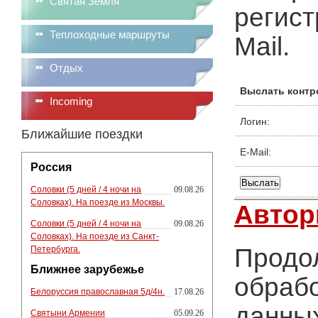
Святая Земля
регист
Теплоходные маршруты
Mail.
Отдых
Выслать контр
Incoming
Логин:
Ближайшие поездки
E-Mail:
Россия
Соловки (5 дней / 4 ночи на
09.08.26
Соловках). На поезде из Москвы.
Автор
Соловки (5 дней / 4 ночи на
09.08.26
Соловках). На поезде из Санкт-
Продол
Петербурга.
Ближнее зарубежье
обрабо
Белоруссия православная 5д/4н.
17.08.26
данных
Святыни Армении
05.09.26