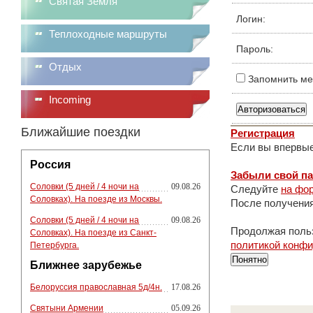
Святая Земля
Логин:
Теплоходные маршруты
Пароль:
Отдых
Запомнить ме
Incoming
Ближайшие поездки
Регистрация
Если вы впервые
Россия
Забыли свой п
Соловки (5 дней / 4 ночи на
09.08.26
Следуйте
на фор
Соловках). На поезде из Москвы.
После получения
Соловки (5 дней / 4 ночи на
09.08.26
Продолжая польз
Соловках). На поезде из Санкт-
политикой конф
Петербурга.
Понятно
Ближнее зарубежье
Белоруссия православная 5д/4н.
17.08.26
Святыни Армении
05.09.26