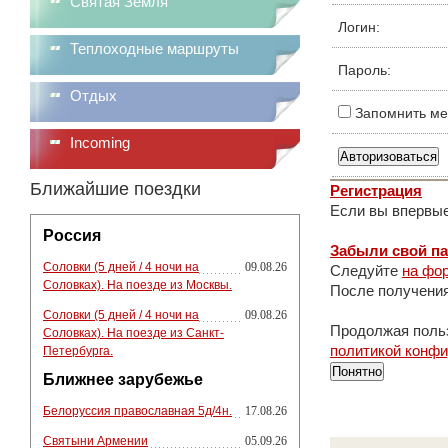
Святая Земля
Логин:
Теплоходные маршруты
Пароль:
Отдых
Запомнить ме
Incoming
Ближайшие поездки
Регистрация
Если вы впервые
Россия
Забыли свой п
Соловки (5 дней / 4 ночи на
09.08.26
Следуйте
на фор
Соловках). На поезде из Москвы.
После получения
Соловки (5 дней / 4 ночи на
09.08.26
Продолжая польз
Соловках). На поезде из Санкт-
политикой конф
Петербурга.
Понятно
Ближнее зарубежье
Белоруссия православная 5д/4н.
17.08.26
Святыни Армении
05.09.26