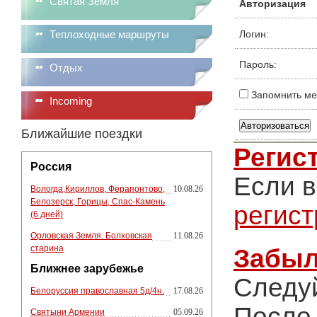
Святая Земля
Авторизация
Теплоходные маршруты
Логин:
Пароль:
Отдых
Запомнить ме
Incoming
Ближайшие поездки
Регис
Россия
Если в
Вологда,Кириллов, Ферапонтово,
10.08.26
Белозерск, Горицы, Спас-Камень
регис
(6 дней)
Орловская Земля. Болховская
11.08.26
старина
Забыл
Ближнее зарубежье
Следу
Белоруссия православная 5д/4н.
17.08.26
После 
Святыни Армении
05.09.26