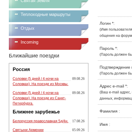
Святая Земля
Теплоходные маршруты
Логин
*
:
Отдых
(Имя пользователя
общения на форуме
Incoming
Пароль
*
:
(Пароль должен бы
Ближайшие поездки
Подтверждение
Россия
(Пароль должен бы
Соловки (5 дней / 4 ночи на
09.08.26
Соловках). На поезде из Москвы.
Адрес e-mail
*
:
(Ваш e-mail адрес
Соловки (5 дней / 4 ночи на
09.08.26
Соловках). На поезде из Санкт-
данных, информации
Петербурга.
Фамилия
:
Ближнее зарубежье
Белоруссия православная 5д/4н.
17.08.26
Имя
:
Святыни Армении
05.09.26