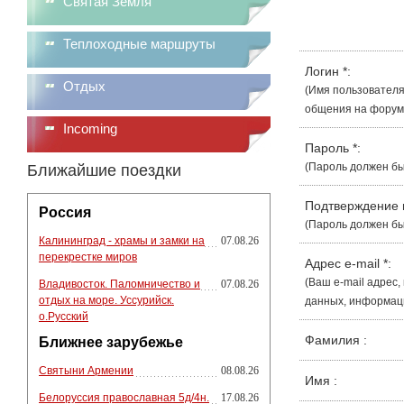
Святая Земля
Теплоходные маршруты
Логин
*
:
Отдых
(Имя пользователя
общения на форуме
Incoming
Пароль
*
:
(Пароль должен бы
Ближайшие поездки
Подтверждение
Россия
(Пароль должен бы
Калининград - храмы и замки на
07.08.26
перекрестке миров
Адрес e-mail
*
:
(Ваш e-mail адрес
Владивосток. Паломничество и
07.08.26
отдых на море. Уссурийск.
данных, информации
о.Русский
Фамилия
:
Ближнее зарубежье
Святыни Армении
08.08.26
Имя
:
Белоруссия православная 5д/4н.
17.08.26