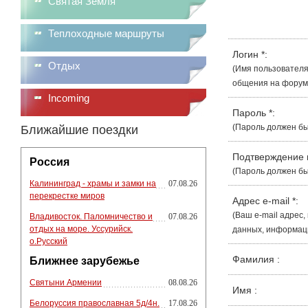
Святая Земля
Теплоходные маршруты
Логин
*
:
Отдых
(Имя пользователя
общения на форуме
Incoming
Пароль
*
:
(Пароль должен бы
Ближайшие поездки
Подтверждение
Россия
(Пароль должен бы
Калининград - храмы и замки на
07.08.26
перекрестке миров
Адрес e-mail
*
:
(Ваш e-mail адрес
Владивосток. Паломничество и
07.08.26
отдых на море. Уссурийск.
данных, информации
о.Русский
Фамилия
:
Ближнее зарубежье
Святыни Армении
08.08.26
Имя
:
Белоруссия православная 5д/4н.
17.08.26