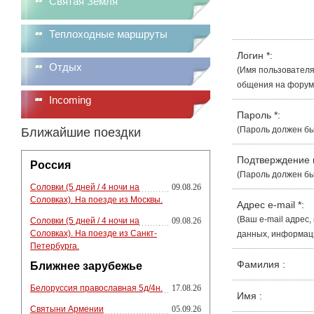
Святая Земля
Теплоходные маршруты
Логин
*
:
Отдых
(Имя пользователя
общения на форуме
Incoming
Пароль
*
:
(Пароль должен бы
Ближайшие поездки
Подтверждение
Россия
(Пароль должен бы
Соловки (5 дней / 4 ночи на
09.08.26
Соловках). На поезде из Москвы.
Адрес e-mail
*
:
(Ваш e-mail адрес
Соловки (5 дней / 4 ночи на
09.08.26
Соловках). На поезде из Санкт-
данных, информации
Петербурга.
Фамилия
:
Ближнее зарубежье
Белоруссия православная 5д/4н.
17.08.26
Имя
:
Святыни Армении
05.09.26