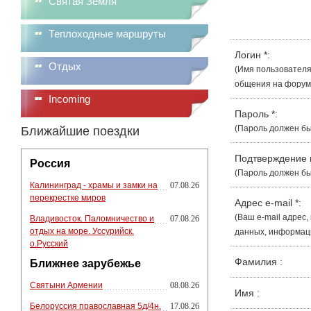
Святая Земля
Теплоходные маршруты
Логин
*
:
Отдых
(Имя пользователя
общения на форуме
Incoming
Пароль
*
:
(Пароль должен бы
Ближайшие поездки
Подтверждение
Россия
(Пароль должен бы
Калининград - храмы и замки на
07.08.26
перекрестке миров
Адрес e-mail
*
:
(Ваш e-mail адрес
Владивосток. Паломничество и
07.08.26
отдых на море. Уссурийск.
данных, информации
о.Русский
Фамилия
:
Ближнее зарубежье
Святыни Армении
08.08.26
Имя
:
Белоруссия православная 5д/4н.
17.08.26