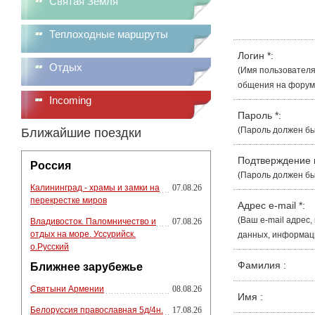
Святая Земля
Теплоходные маршруты
Логин
*
:
Отдых
(Имя пользователя
общения на форуме
Incoming
Пароль
*
:
(Пароль должен бы
Ближайшие поездки
Подтверждение
Россия
(Пароль должен бы
Калининград - храмы и замки на
07.08.26
перекрестке миров
Адрес e-mail
*
:
(Ваш e-mail адрес
Владивосток. Паломничество и
07.08.26
отдых на море. Уссурийск.
данных, информации
о.Русский
Фамилия
:
Ближнее зарубежье
Святыни Армении
08.08.26
Имя
:
Белоруссия православная 5д/4н.
17.08.26