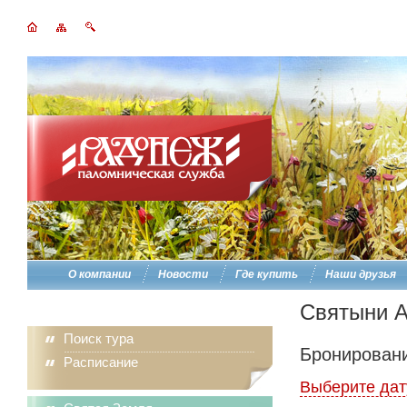
О компании
Новости
Где купить
Наши друзья
Святыни 
Поиск тура
Бронировани
Расписание
Выберите дат