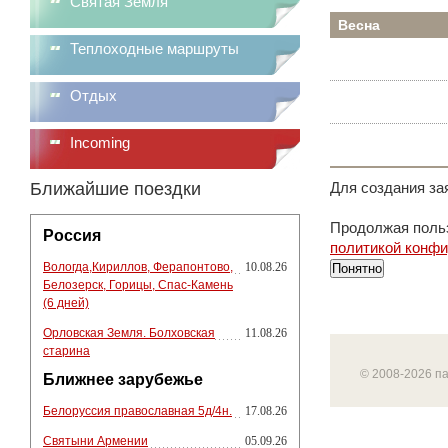
Святая Земля
Весна
Теплоходные маршруты
Отдых
Incoming
Ближайшие поездки
Для создания за
Продолжая польз
Россия
политикой конф
Вологда,Кириллов, Ферапонтово,
10.08.26
Понятно
Белозерск, Горицы, Спас-Камень
(6 дней)
Орловская Земля. Болховская
11.08.26
старина
© 2008-2026 п
Ближнее зарубежье
Белоруссия православная 5д/4н.
17.08.26
Святыни Армении
05.09.26