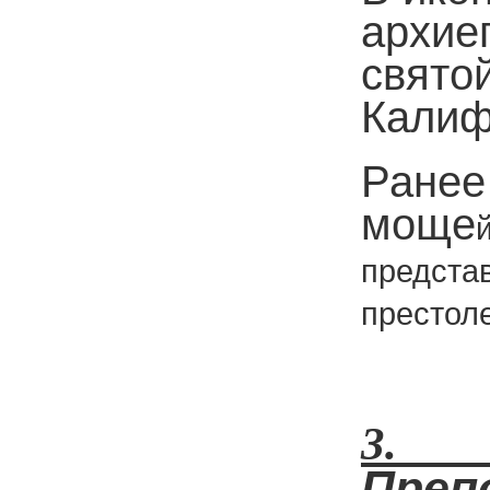
архие
свято
Калиф
Ранее
моще
предста
престоле
3.
Преп