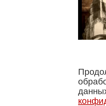
Продол
обрабо
данных
конфи