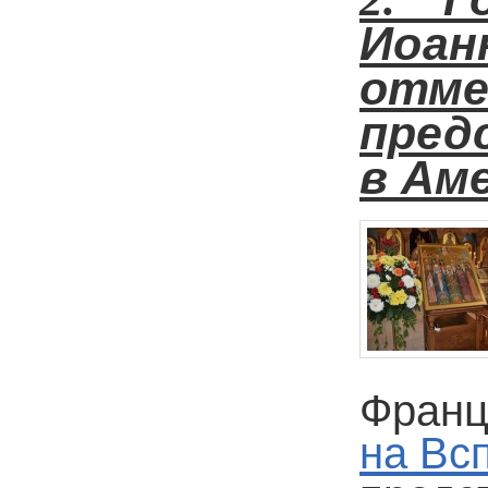
Иоа
от
пред
в Ам
Франц
на Вс