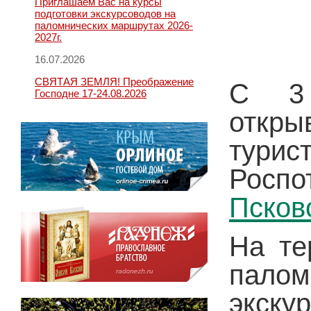
Приглашаем Вас на курсы
подготовки экскурсоводов на
паломнических маршрутах 2026-
2027г.
16.07.2026
СВЯТАЯ ЗЕМЛЯ! Преображение
С 3 
Господне 17-24.08.2026
откр
турис
Росп
Псков
На те
пало
экску