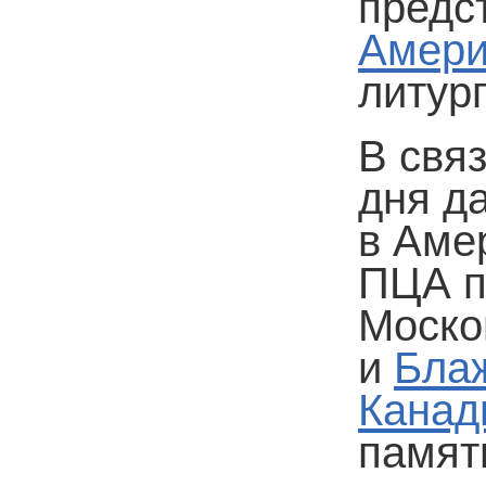
предс
Амери
литур
В связ
дня д
в Аме
ПЦА п
Моско
и
Бла
Канад
памят