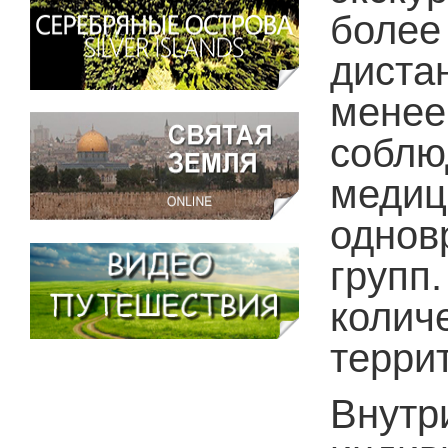
боле
диста
мене
соблю
медиц
однов
груп
колич
терри
Внут