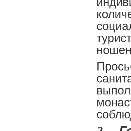
инди
колич
соци
турис
ношен
Прось
санит
выпо
мона
соблю
Г
2.