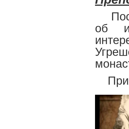
Посм
об и
инте
Угре
монас
Прият