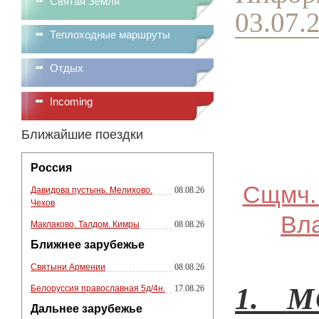
Святая Земля
03.07.
Теплоходные маршруты
Отдых
Incoming
Ближайшие поездки
Россия
Сщмч. 
Давидова пустынь. Мелихово.
08.08.26
Чехов
Вла
Маклаково. Талдом. Кимры
08.08.26
Ближнее зарубежье
Святыни Армении
08.08.26
М
1.
Белоруссия православная 5д/4н.
17.08.26
Дальнее зарубежье