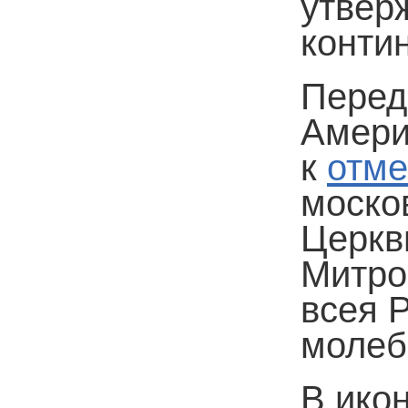
утвер
конти
Перед
Амери
к
отм
моско
Церкв
Митро
всея 
молеб
В ико