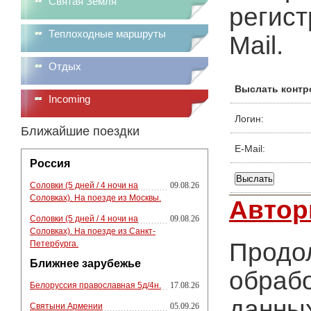
Святая Земля
регист
Теплоходные маршруты
Mail.
Отдых
Выслать контр
Incoming
Логин:
Ближайшие поездки
E-Mail:
Россия
Соловки (5 дней / 4 ночи на
09.08.26
Соловках). На поезде из Москвы.
Автор
Соловки (5 дней / 4 ночи на
09.08.26
Соловках). На поезде из Санкт-
Продол
Петербурга.
Ближнее зарубежье
обрабо
Белоруссия православная 5д/4н.
17.08.26
данных
Святыни Армении
05.09.26