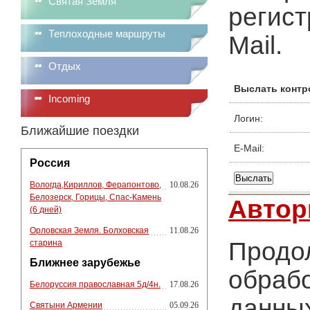
Святая Земля
регист
Теплоходные маршруты
Mail.
Отдых
Выслать контр
Incoming
Логин:
Ближайшие поездки
E-Mail:
Россия
Вологда,Кириллов, Ферапонтово,
10.08.26
Белозерск, Горицы, Спас-Камень
Автор
(6 дней)
Орловская Земля. Болховская
11.08.26
Продол
старина
Ближнее зарубежье
обрабо
Белоруссия православная 5д/4н.
17.08.26
данных
Святыни Армении
05.09.26