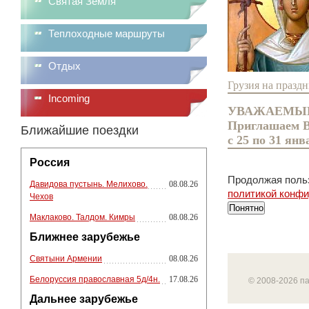
Святая Земля
Теплоходные маршруты
Отдых
Грузия на празд
Incoming
УВАЖАЕМЫ
Приглашаем Ва
Ближайшие поездки
с 25 по 31 янв
Россия
Продолжая польз
Давидова пустынь. Мелихово.
08.08.26
политикой конф
Чехов
Понятно
Маклаково. Талдом. Кимры
08.08.26
Ближнее зарубежье
Святыни Армении
08.08.26
Белоруссия православная 5д/4н.
17.08.26
© 2008-2026 п
Дальнее зарубежье