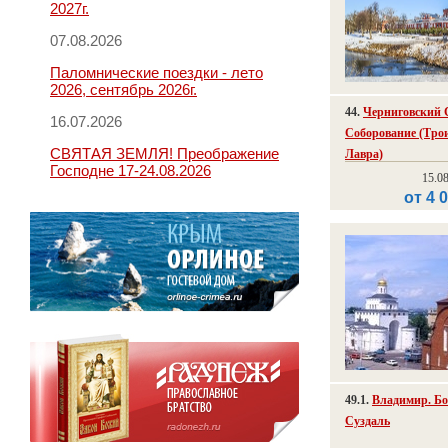
2027г.
07.08.2026
Паломнические поездки - лето
2026, сентябрь 2026г.
44.
Черниговский 
16.07.2026
Соборование (Тро
СВЯТАЯ ЗЕМЛЯ! Преображение
Лавра)
Господне 17-24.08.2026
15.0
от 4 
49.1.
Владимир. Бо
Суздаль