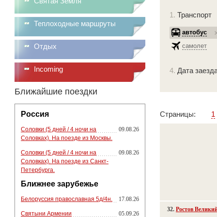
Святая Земля
1.
Транспорт
Теплоходные маршруты
автобус
Отдых
самолет
Incoming
4.
Дата заезда
Ближайшие поездки
Россия
Страницы:
1
Соловки (5 дней / 4 ночи на
09.08.26
Соловках). На поезде из Москвы.
Соловки (5 дней / 4 ночи на
09.08.26
Соловках). На поезде из Санкт-
Петербурга.
Ближнее зарубежье
Белоруссия православная 5д/4н.
17.08.26
32.
Ростов Велики
Святыни Армении
05.09.26