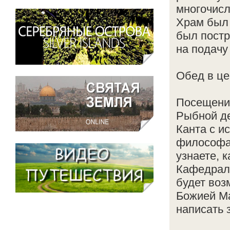
многочисл
Храм был 
был постр
на подачу
Обед в це
Посещение
Рыбной де
Канта с и
философа,
узнаете, 
Кафедраль
будет воз
Божией Ма
написать 