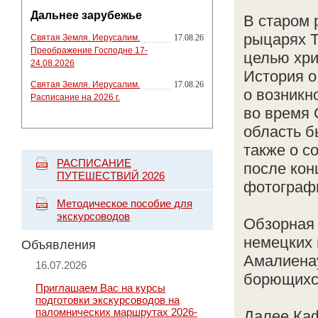
Дальнее зарубежье
В старом
рыцарях Т
Святая Земля. Иерусалим.
17.08.26
Преображение Господне 17-
целью хри
24.08.2026
История о
Святая Земля. Иерусалим.
17.08.26
о возникн
Расписание на 2026 г.
во время 
область б
также о с
РАСПИСАНИЕ
после кон
ПУТЕШЕСТВИЙ 2026
фотограф
Методическое пособие для
экскурсоводов
Обзорная 
немецких
Объявления
Амалиенау
16.07.2026
борющихся
Приглашаем Вас на курсы
подготовки экскурсоводов на
паломнических маршрутах 2026-
Далее Ка