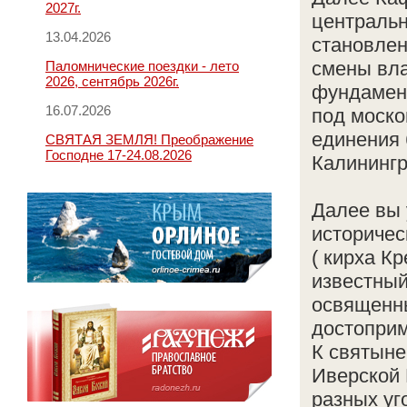
2027г.
центральн
13.04.2026
становлен
смены вла
Паломнические поездки - лето
2026, сентябрь 2026г.
фундамент
16.07.2026
под моско
единения 
СВЯТАЯ ЗЕМЛЯ! Преображение
Господне 17-24.08.2026
Калинингр
Далее вы 
историчес
( кирха К
известный
освященны
достоприм
К святыне
Иверской 
разных уг