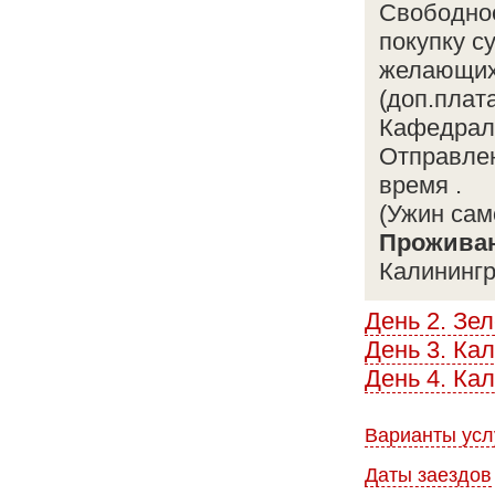
Свободное
покупку с
желающих
(доп.плат
Кафедраль
Отправлен
время .
(Ужин сам
Прожива
Калининг
День 2. Зе
День 3. Ка
День 4. Ка
Варианты усл
Даты заездов