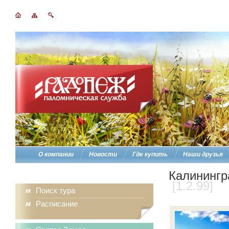
О компании
Новости
Где купить
Наши друзья
Калинингр
[1.2.99]
Поиск тура
Расписание