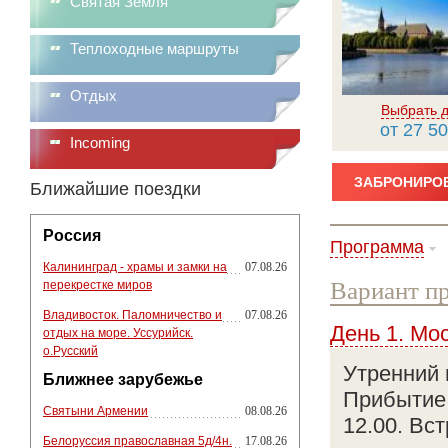
Святая Земля
Теплоходные маршруты
Отдых
Выбрать д
от 27 50
Incoming
ЗАБРОНИРОВ
Ближайшие поездки
Россия
Программа
Калининград - храмы и замки на
07.08.26
Вариант пр
перекрестке миров
Владивосток. Паломничество и
07.08.26
День 1. Мо
отдых на море. Уссурийск.
о.Русский
Утренний 
Ближнее зарубежье
Прибытие 
Святыни Армении
08.08.26
12.00. Вс
Белоруссия православная 5д/4н.
17.08.26