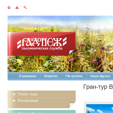
О компании
Новости
Где купить
Наши друзья
Гран-тур 
Поиск тура
Расписание